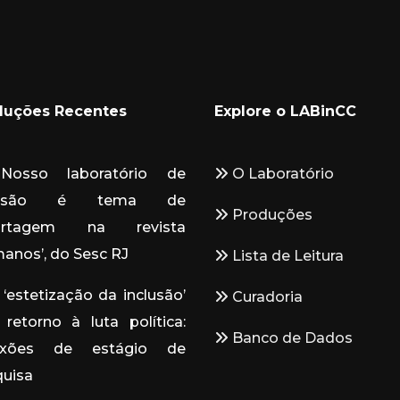
duções Recentes
Explore o LABinCC
osso laboratório de
O Laboratório
clusão é tema de
Produções
ortagem na revista
anos’, do Sesc RJ
Lista de Leitura
‘estetização da inclusão’
Curadoria
retorno à luta política:
Banco de Dados
lexões de estágio de
quisa