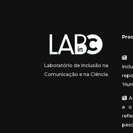
Pro
N
Laboratório de Inclusão na
in
Comunicação e na Ciência
rep
‘Hum
A 
e o 
ref
pes